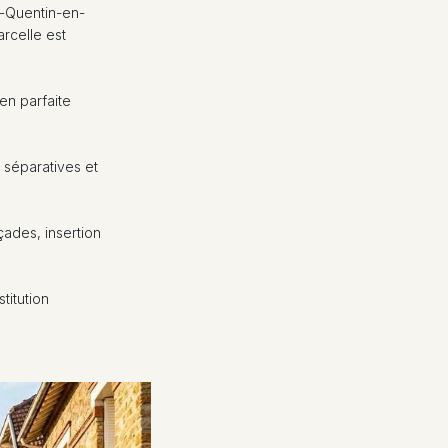
t-Quentin-en-
rcelle est
en parfaite
s séparatives et
ades, insertion
titution