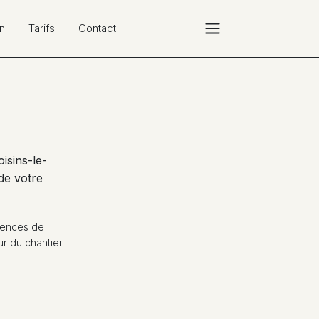
n
Tarifs
Contact
isins-le-
 de votre
étences de
r du chantier.